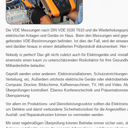
Die VDE Messungen nach DIN VDE 0100 T610 und die Wiederholungsprüfu
elektrischer Anlagen und Geräte im Haus. Beim den Messungen wird gepr
geltenden VDE-Bestimmungen befinden. Ist dies der Fall, wird der einwand
wird darüber hinaus in einem detaillierten Prüfprotokoll dokumentiert. H
Nobody is perfect! Das gilt nicht zuletzt auch für Elektrogeräte und -insta
einerseits einen kaum zu unterschätzenden Risikofaktor für Ihre Gesundhei
Milliardenhöhe belaufen.
Geprüft werden unter anderem: Elektroinstallationen, Schutzeinrichtunge
Verteilung, etc. Außerdem ortsfeste elektrische Geräte oder elektrobetrie
Computer, Drucker, Bildschirme, Kaffeemaschinen, TV, Hifi und Video. 
Überprüfungen kontrolliert. Ebenso Konferenztechnik und Präsentationste
Überspannung
Vor allem im Produktions- und Dienstleistungssektor sollten die Elektro
um Defekte und damit verbundene Sicherheitsrisiken für die Angestellten
Ausfall- und Reparaturkosten können so vermieden werden.
Mit einer regelmäßigen Überprüfung können Betriebe immer sicher sein, da